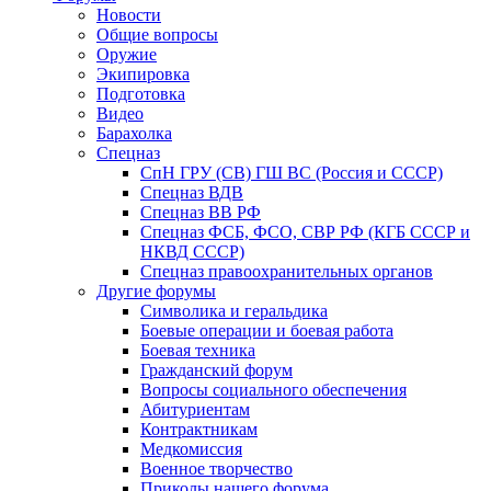
Новости
Общие вопросы
Оружие
Экипировка
Подготовка
Видео
Барахолка
Спецназ
СпН ГРУ (СВ) ГШ ВС (Россия и СССР)
Спецназ ВДВ
Спецназ ВВ РФ
Спецназ ФСБ, ФСО, СВР РФ (КГБ СССР и
НКВД СССР)
Спецназ правоохранительных органов
Другие форумы
Символика и геральдика
Боевые операции и боевая работа
Боевая техника
Гражданский форум
Вопросы социального обеспечения
Абитуриентам
Контрактникам
Медкомиссия
Военное творчество
Приколы нашего форума