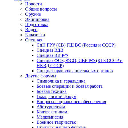
Новости
Общие вопросы
Оружие
Экипировка
Подготовка
Видео
Барахолка
Спецназ
СпН ГРУ (СВ) ГШ ВС (Россия и СССР)
Спецназ ВДВ
Спецназ ВВ РФ
Спецназ ФСБ, ФСО, СВР РФ (КГБ СССР и
НКВД СССР)
Спецназ правоохранительных органов
Другие форумы
Символика и геральдика
Боевые операции и боевая работа
Боевая техника
Гражданский форум
Вопросы социального обеспечения
Абитуриентам
Контрактникам
Медкомиссия
Военное творчество
Приколы нашего форума