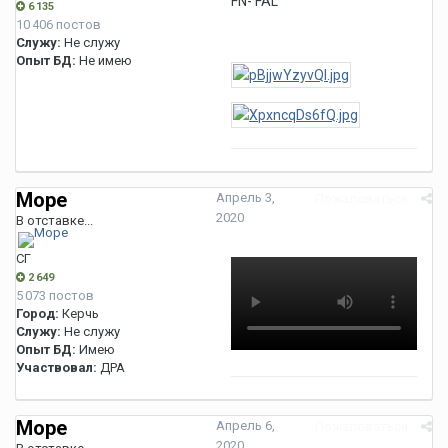
FN- FAL
6 135
10 406 постов
Служу:
Не служу
Опыт БД:
Не имею
Море
Апрель 3,
Пожаловаться
2020
В отставке...
СГ
2 649
5 073 постов
Город:
Керчь
Служу:
Не служу
Опыт БД:
Имею
Участвовал:
ДРА
Море
Апрель 6,
Пожаловаться
2020