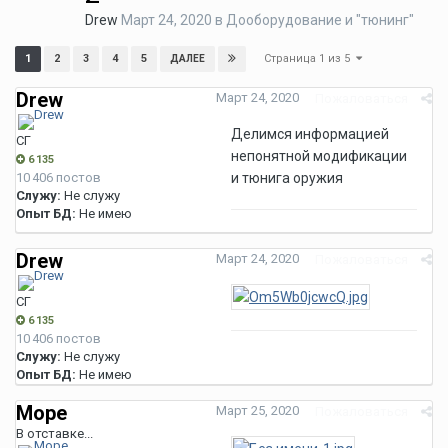
Drew
Март 24, 2020
в
Дооборудование и "тюнинг"
Страница 1 из 5
1
2
3
4
5
ДАЛЕЕ
Drew
Март 24, 2020
Пожаловаться
Делимся информацией
СГ
непонятной модификации
6 135
10 406 постов
и тюнига оружия
Служу:
Не служу
Опыт БД:
Не имею
Drew
Март 24, 2020
Пожаловаться
СГ
6 135
10 406 постов
Служу:
Не служу
Опыт БД:
Не имею
Море
Март 25, 2020
Пожаловаться
В отставке...