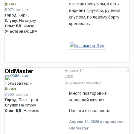
эта с автоспуском, а есть
2 649
5 073 постов
вариант с ручкой, ручным
Город:
Керчь
спуском, по левому борту
Служу:
Не служу
крепилась.
Опыт БД:
Имею
Участвовал:
ДРА
OldMaster
Апрель 14,
Пожаловаться
2020
(отредактировано)
Пользователи
2 001
Много повторов из
3 690 постов
Город:
Ленинград
«прошлой жизни»
Служу:
Не служу
Опыт БД:
Не имею
Про эти я спрашивал…
Апрель 14, 2020
исправлено:
OldMaster