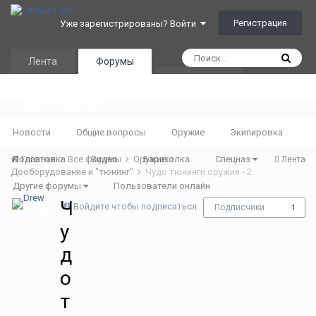
Регистрация
Уже зарегистрированы? Войти
Лента
Форумы
Календарь
Администрация
Новости
Общие вопросы
Оружие
Экипировка
Подготовка
Главная
Все форумы
Видео
Оружие
Барахолка
Спецназ
Лента
Дооборудование и "тюнинг"
Чудо тюнинги оружия - 2
Другие форумы
Пользователи онлайн
Ч
Войдите чтобы подписаться
Подписчики
1
у
д
о
т