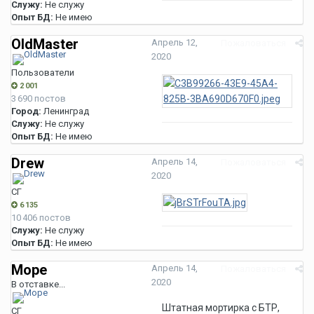
Служу:
Не служу
Опыт БД:
Не имею
OldMaster
Апрель 12,
Пожаловаться
2020
Пользователи
2 001
3 690 постов
Город:
Ленинград
Служу:
Не служу
Опыт БД:
Не имею
Drew
Апрель 14,
Пожаловаться
2020
СГ
6 135
10 406 постов
Служу:
Не служу
Опыт БД:
Не имею
Море
Апрель 14,
Пожаловаться
2020
В отставке...
Штатная мортирка с БТР,
СГ