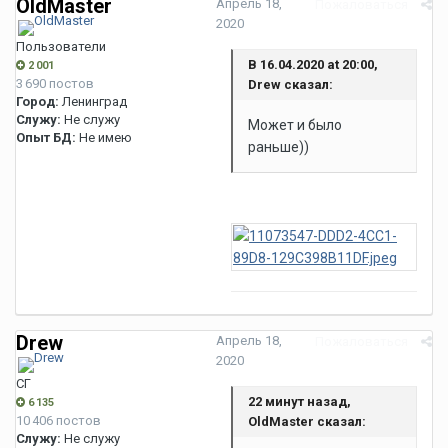
OldMaster
Апрель 18,
Пожаловаться
2020
Пользователи
В 16.04.2020 at 20:00,
2 001
3 690 постов
Drew сказал:
Город:
Ленинград
Служу:
Не служу
Может и было
Опыт БД:
Не имею
раньше))
Drew
Апрель 18,
Пожаловаться
2020
СГ
22 минут назад,
6 135
10 406 постов
OldMaster сказал:
Служу:
Не служу