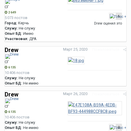
СГ
2 649
1
5 073 постов
Город:
Керчь
Drew
оценил это
Служу:
Не служу
Опыт БД:
Имею
Участвовал:
ДРА
Drew
Март 25, 2020
Пожаловаться
СГ
6 135
10 406 постов
Служу:
Не служу
Опыт БД:
Не имею
Drew
Март 26, 2020
Пожаловаться
СГ
6 135
10 406 постов
Служу:
Не служу
Опыт БД:
Не имею
2