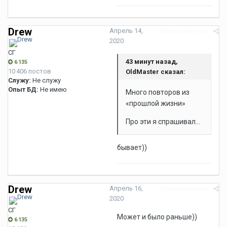
Drew
Апрель 14,
Пожаловаться
2020
СГ
43 минут назад,
6 135
10 406 постов
OldMaster сказал:
Служу:
Не служу
Опыт БД:
Не имею
Много повторов из
«прошлой жизни»
Про эти я спрашивал…
бывает))
Drew
Апрель 16,
Пожаловаться
2020
СГ
Может и было раньше))
6 135