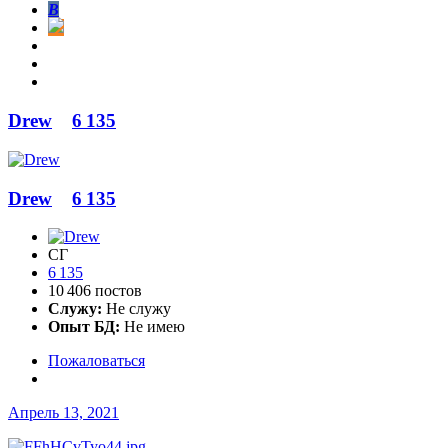
В
Drew
6 135
Drew
6 135
СГ
6 135
10 406 постов
Служу:
Не служу
Опыт БД:
Не имею
Пожаловаться
Апрель 13, 2021