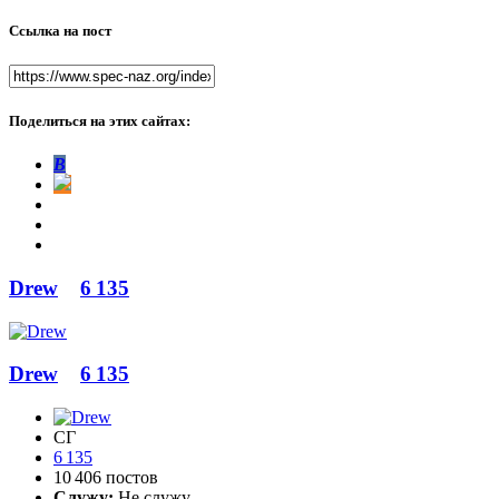
Ссылка на пост
Поделиться на этих сайтах:
В
Drew
6 135
Drew
6 135
СГ
6 135
10 406 постов
Служу:
Не служу