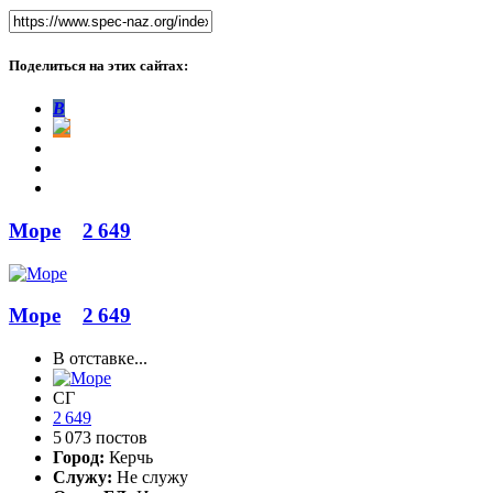
Поделиться на этих сайтах:
В
Море
2 649
Море
2 649
В отставке...
СГ
2 649
5 073 постов
Город:
Керчь
Служу:
Не служу