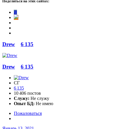
Поделиться на этих сайтах:
В
Drew
6 135
Drew
6 135
СГ
6 135
10 406 постов
Служу:
Не служу
Опыт БД:
Не имею
Пожаловаться
Январь 13, 2021