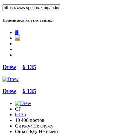
Поделиться на этих сайтах:
В
Drew
6 135
Drew
6 135
СГ
6 135
10 406 постов
Служу:
Не служу
Опыт БД:
Не имею