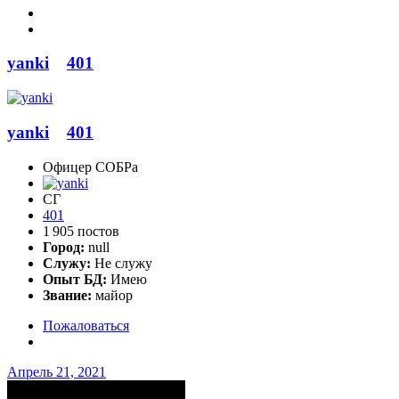
yanki
401
yanki
401
Офицер СОБРа
СГ
401
1 905 постов
Город:
null
Служу:
Не служу
Опыт БД:
Имею
Звание:
майор
Пожаловаться
Апрель 21, 2021