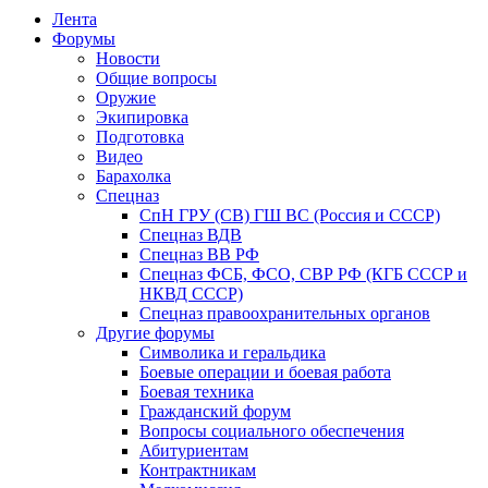
Лента
Форумы
Новости
Общие вопросы
Оружие
Экипировка
Подготовка
Видео
Барахолка
Спецназ
СпН ГРУ (СВ) ГШ ВС (Россия и СССР)
Спецназ ВДВ
Спецназ ВВ РФ
Спецназ ФСБ, ФСО, СВР РФ (КГБ СССР и
НКВД СССР)
Спецназ правоохранительных органов
Другие форумы
Символика и геральдика
Боевые операции и боевая работа
Боевая техника
Гражданский форум
Вопросы социального обеспечения
Абитуриентам
Контрактникам