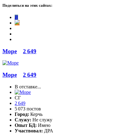
Поделиться на этих сайтах:
В
Море
2 649
Море
2 649
В отставке...
СГ
2 649
5 073 постов
Город:
Керчь
Служу:
Не служу
Опыт БД:
Имею
Участвовал:
ДРА