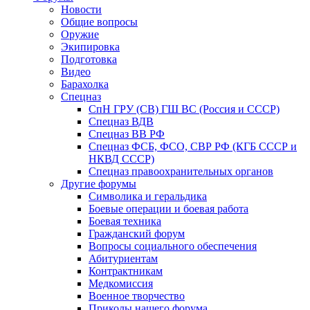
Новости
Общие вопросы
Оружие
Экипировка
Подготовка
Видео
Барахолка
Спецназ
СпН ГРУ (СВ) ГШ ВС (Россия и СССР)
Спецназ ВДВ
Спецназ ВВ РФ
Спецназ ФСБ, ФСО, СВР РФ (КГБ СССР и
НКВД СССР)
Спецназ правоохранительных органов
Другие форумы
Символика и геральдика
Боевые операции и боевая работа
Боевая техника
Гражданский форум
Вопросы социального обеспечения
Абитуриентам
Контрактникам
Медкомиссия
Военное творчество
Приколы нашего форума