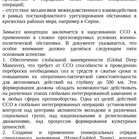
операций;
- отсутствие механизмов межведомственного взаимодействия
в рамках постконфликтного урегулирования обстановки в
кризисных районах мира, например в Сирии.
Замысел концепции заключается в нацеливании ССО к
применению в сложно прогнозируемых условиях военно-
политической обстановки. В документе указывается, что
особое внимание должно уделяться следующим пяти
основным аспектам:
1. Обеспечение глобальной маневренности (Global Deep
Maneuver), что требует от ССО способности к проведению
переброски необходимых сил и средств в сжатые сроки и
повышению их оперативно-тактической самостоятельности
для автономных действий на глубину до 500 км. Эти
формирования должны обладать возможностью действовать
на различных этапах глобально интегрированной кампании и
в любых сферах противоборства. Одна из целей действий
ССО в глобально интегрированных операциях -установление
контроля над центрами активности молодежи и различных
социальных групп, над национальными и религиозными
движениями, над процессом формирования культурных
ценностей.
2. Создание и применение универсальных отрядов
специального назначения (Hyper-Enabled Teams), которые