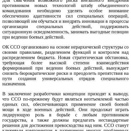
Для смягчения возможного риска внезапного внедрения
противником новых технологий штабу объединенного
командования необходимо уделять особое внимание
обеспечению адаптивности сил специальных операций,
позволяющей им обучаться и внедрять инновации в процессы
организации специальных действий, поддерживать
ситуационную осведомленность, занимать выгодные позиции
при ведении боевых действий.
ОК ССО организовано на основе иерархической структуры со
своими правилами, разделением функций и контролем над
распределением бюджета. Новая стратегическая обстановка,
требующая более высокой степени взаимодействия
формирований при ведении боевых действий, вынуждает
снизить бюрократические риски и преодолеть препятствия на
пути создания универсальных отрядов специального
назначения.
В заключение разработчики концепции приходят к выводу,
что ССО по-прежнему будут являться неотъемлемой частью
единых сил, обеспечивающих применение своей боевой
мощи в ходе военных действий. Они продолжат играть
лидирующую роль в борьбе с любым противником
государства, а также должны предлагать нестандартные
решения для достижения превосходства над ним. ССО станут
ключевым компонентом в разрешении многих проблемных