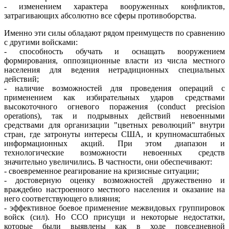
- изменением характера вооруженных конфликтов,
затрагивающих абсолютно все сферы противоборства.
Именно эти силы обладают рядом преимуществ по сравнению
с другими войсками:
- способность обучать и оснащать вооружением
формирования, оппозиционные власти из числа местного
населения для ведения нетрадиционных специальных
действий;
- наличие возможностей для проведения операций с
применением как избирательных ударов средствами
высокоточного огневого поражения (conduct precision
operations), так и подрывных действий невоенными
средствами для организации "цветных революций" внутри
стран, где затронуты интересы США, и крупномасштабных
информационных акций. При этом диапазон и
технологические возможности невоенных средств
значительно увеличились. В частности, они обеспечивают:
- своевременное реагирование на кризисные ситуации;
- достоверную оценку возможностей дружественно и
враждебно настроенного местного населения и оказание на
него соответствующего влияния;
- эффективное боевое применение межвидовых группировок
войск (сил). Но ССО присущи и некоторые недостатки,
которые были выявлены как в ходе повседневной