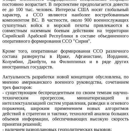
постоянно возрастает. В перспективе предполагается довести
ее до 100 тыс. человек. Интересы США носят глобальный
характер, а ССО являются наиболее востребованным
компонентом ВС. В частности, около 900 военнослужащих
сухопутных войск и морской пехоты привлекаются к
совместным наземным боевым действиям на территории
Сирийской Арабской Республики в составе объединенного
оперативного формирования ССО "Сирия".
Кроме того, оперативные формирования ССО различного
состава развернуты в Ираке, Афганистане, Иордании,
Колумбии, Джибути, на Филиппинах и в ряде других
иностранных государств.
Актуальность разработки новой концепции обусловлена, по
мнению американского военного руководства, сочетанием
трех факторов:
- существующим беспрецедентным по своим темпам научно-
техническим прогрессом, миниатюризацией и
интеллектуализацией систем управления, разведки и огневого
поражения, широким применением новых алгоритмов
действий в стратегии и тактике, технологий анализа больших
объемов информации, обеспечивающих высокую скорость
принятия решений;
- наличием разноплановых геополитических вызовов;