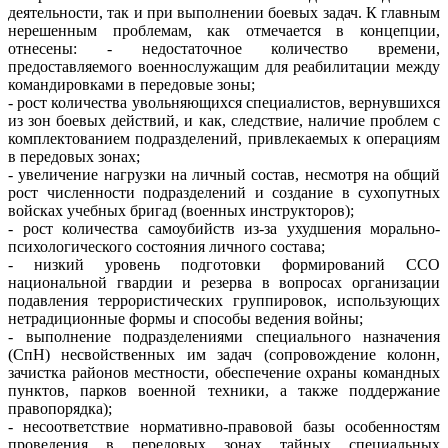
деятельности, так и при выполнении боевых задач. К главным
нерешенным проблемам, как отмечается в концепции,
отнесены: - недостаточное количество времени,
предоставляемого военнослужащим для реабилитации между
командировками в передовые зоны;
- рост количества увольняющихся специалистов, вернувшихся
из зон боевых действий, и как, следствие, наличие проблем с
комплектованием подразделений, привлекаемых к операциям
в передовых зонах;
- увеличение нагрузки на личный состав, несмотря на общий
рост численности подразделений и создание в сухопутных
войсках учебных бригад (военных инструкторов);
- рост количества самоубийств из-за ухудшения морально-
психологического состояния личного состава;
- низкий уровень подготовки формирований ССО
национальной гвардии и резерва в вопросах организации
подавления террористических группировок, использующих
нетрадиционные формы и способы ведения войны;
- выполнение подразделениями специального назначения
(СпН) несвойственных им задач (сопровождение колонн,
зачистка районов местности, обеспечение охраны командных
пунктов, парков военной техники, а также поддержание
правопорядка);
- несоответствие нормативно-правовой базы особенностям
проведения в передовых зонах тайных специальных