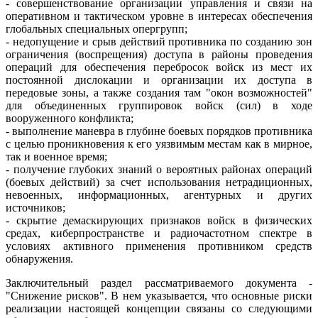
- совершенствование организации управления и связи на
оперативном и тактическом уровне в интересах обеспечения
глобальных специальных опергрупп;
- недопущение и срыв действий противника по созданию зон
ограничения (воспрещения) доступа в районы проведения
операций для обеспечения перебросок войск из мест их
постоянной дислокации и организации их доступа в
передовые зоны, а также создания там "окон возможностей"
для объединенных группировок войск (сил) в ходе
вооруженного конфликта;
- выполнение маневра в глубине боевых порядков противника
с целью проникновения к его уязвимым местам как в мирное,
так и военное время;
- получение глубоких знаний о вероятных районах операций
(боевых действий) за счет использования нетрадиционных,
невоенных, информационных, агентурных и других
источников;
- скрытие демаскирующих признаков войск в физических
средах, киберпространстве и радиочастотном спектре в
условиях активного применения противником средств
обнаружения.
Заключительный раздел рассматриваемого документа -
"Снижение рисков". В нем указывается, что основные риски
реализации настоящей концепции связаны со следующими