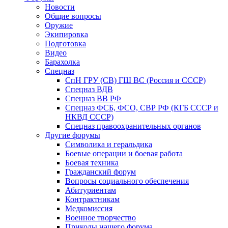
Новости
Общие вопросы
Оружие
Экипировка
Подготовка
Видео
Барахолка
Спецназ
СпН ГРУ (СВ) ГШ ВС (Россия и СССР)
Спецназ ВДВ
Спецназ ВВ РФ
Спецназ ФСБ, ФСО, СВР РФ (КГБ СССР и
НКВД СССР)
Спецназ правоохранительных органов
Другие форумы
Символика и геральдика
Боевые операции и боевая работа
Боевая техника
Гражданский форум
Вопросы социального обеспечения
Абитуриентам
Контрактникам
Медкомиссия
Военное творчество
Приколы нашего форума