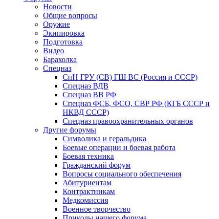
Новости
Общие вопросы
Оружие
Экипировка
Подготовка
Видео
Барахолка
Спецназ
СпН ГРУ (СВ) ГШ ВС (Россия и СССР)
Спецназ ВДВ
Спецназ ВВ РФ
Спецназ ФСБ, ФСО, СВР РФ (КГБ СССР и
НКВД СССР)
Спецназ правоохранительных органов
Другие форумы
Символика и геральдика
Боевые операции и боевая работа
Боевая техника
Гражданский форум
Вопросы социального обеспечения
Абитуриентам
Контрактникам
Медкомиссия
Военное творчество
Приколы нашего форума