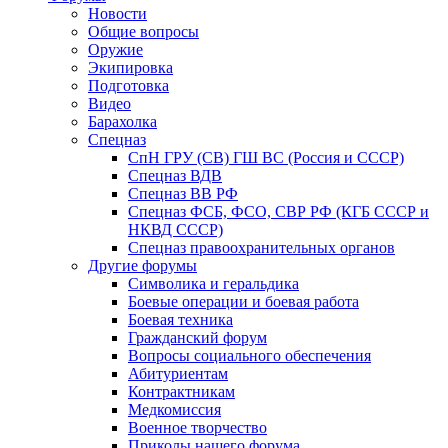
Новости
Общие вопросы
Оружие
Экипировка
Подготовка
Видео
Барахолка
Спецназ
СпН ГРУ (СВ) ГШ ВС (Россия и СССР)
Спецназ ВДВ
Спецназ ВВ РФ
Спецназ ФСБ, ФСО, СВР РФ (КГБ СССР и
НКВД СССР)
Спецназ правоохранительных органов
Другие форумы
Символика и геральдика
Боевые операции и боевая работа
Боевая техника
Гражданский форум
Вопросы социального обеспечения
Абитуриентам
Контрактникам
Медкомиссия
Военное творчество
Приколы нашего форума