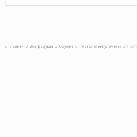
Главная
Все форумы
Оружие
Пистолеты-пулеметы
Пист