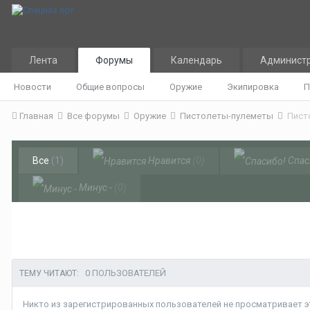
Лента
Форумы
Календарь
Админист
Новости
Общие вопросы
Оружие
Экипировка
П
Главная
Все форумы
Оружие
Пистолеты-пулеметы
Пист
Все
(1)
Нравится
(0)
Спас
Минус -
(0)
0 ПОЛЬЗОВАТЕЛЕЙ
ТЕМУ ЧИТАЮТ:
Никто из зарегистрированных пользователей не просматривает эт