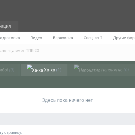
рация
одготовка
Видео
Барахолка
Спецназ
Другие фо
олет-пулемёт ППК-20
ибо!
(0)
Ха-ха
(1)
Непонятно
(0)
Здесь пока ничего нет
у страницу.