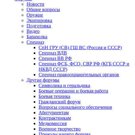
Новости
Общие вопросы
Оружие
Экипировка
Подготовка
Видео
Барахолка
Спецназ
СпН ГРУ (СВ) ГШ ВС (Россия и СССР)
Спецназ ВДВ
Спецназ ВВ РФ
Спецназ ФСБ, ФСО, СВР РФ (КГБ СССР и
НКВД СССР)
Спецназ правоохранительных органов
Другие форумы
Символика и геральдика
Боевые операции и боевая работа
Боевая техника
Гражданский форум
Вопросы социального обеспечения
Абитуриентам
Контрактникам
Медкомиссия
Военное творчество
Приколы нашего форума